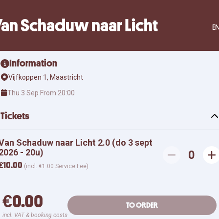
an Schaduw naar Licht
E
Information
Vijfkoppen 1, Maastricht
Thu 3 Sep From 20:00
Tickets
Van Schaduw naar Licht 2.0 (do 3 sept
2026 - 20u)
0
€10.00
(incl. €1.00 Service Fee)
€0.00
TO ORDER
incl. VAT & booking costs